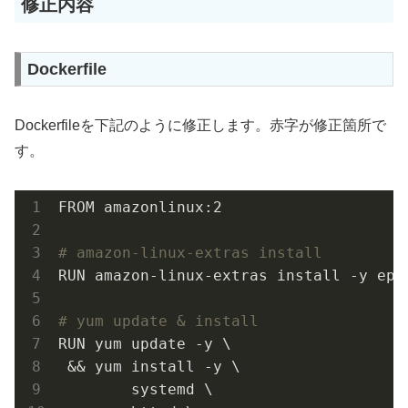
修正内容
Dockerfile
Dockerfileを下記のように修正します。赤字が修正箇所で
す。
FROM amazonlinux:2

# amazon-linux-extras install
RUN amazon-linux-extras install -y epel
# yum update & install
RUN yum update -y \

 && yum install -y \

        systemd \
