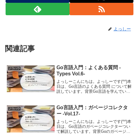
よっしー
関連記事
Go言語入門：よくある質問 -
ノウハウ
Types Vol.6-
よっしーこんにちは。よっしーです(^^)本
日は、Go言語のよくある質問 について解
説しています。背景Go言語を学んでいる
と「なんでこんな仕様になっているんだ
ろう？」「他の言語と違うのはなぜ？」
といった疑問が湧いてきませんか。Go言
Go言語入門：ガベージコレクタ
ノウハウ
語の公式サ...
ー -Vol.17-
よっしーこんにちは。よっしーです(^^)本
日は、Go言語のガベージコレクターつい
て解説しています。背景Goのガベージコ
レクター（GC）は、多くの開発者にとっ