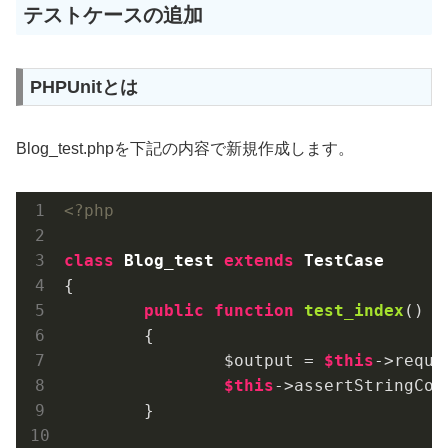
テストケースの追加
PHPUnitとは
Blog_test.phpを下記の内容で新規作成します。
<?php
class
Blog_test
extends
TestCase
{

public
function
test_index
()
{

		$output = 
$this
->reque
$this
->assertStringCon
	}
