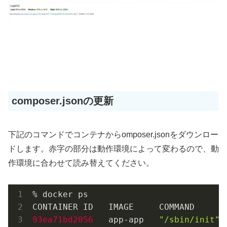
composer.jsonの更新
下記のコマンドでコンテナからomposer.jsonをダウンロー
ドします。赤字の部分は動作環境によって変わるので、動
作環境に合わせて読み替えてください。
% docker ps

93ea71bd2056 
  app-app   
"/sbin/init"
 