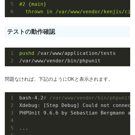
#2 {main}

  thrown in /var/www/vendor/kenjis/ci-
テストの動作確認
pushd
 /var/www/application/tests

/var/www/vendor/bin/phpunit
問題なければ、下記のようにOKと表示されます。
bash-4.2
# /var/www/vendor/bin/phpunit
Xdebug: [Step Debug] Could not connect
PHPUnit 9.6.6 by Sebastian Bergmann and
...                                   