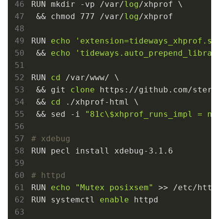
RUN mkdir -vp /var/
log
/xhprof \

 && chmod 777 /var/
log
/xhprof

RUN 
echo
'extension=tideways_xhprof.so
 && 
echo
'tideways.auto_prepend_librar
RUN 
cd
 /var/www/ \

 && git 
clone
 https://github.com/sters
 && 
cd
 ./xhprof-html \

 && sed -i 
"81c\$xhprof_runs_impl = ne
# xdebug
RUN pecl install xdebug-3.1.6

# httpd
RUN 
echo
"Mutex posixsem"
 >> /etc/http
RUN systemctl 
enable
 httpd
