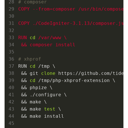
# composer
COPY --from=composer /usr/bin/composer 
COPY ./CodeIgniter-3.1.13/composer.json
RUN 
cd
 /
v
a
r
/www \

# xhprof
RUN 
cd
 /tmp \

 && git 
clone
 https://github.com/tidew
 && 
cd
 /tmp/php-xhprof-extension \

 && phpize \

 && ./configure \

 && make \

 && make 
test
 \

 && make install
