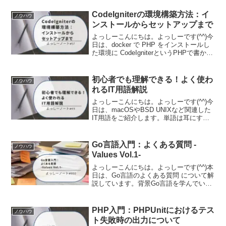
て「ブラックボックス」のような存在で
す。メモリ管理を自動で行ってくれる便
CodeIgniterの環境構築方法：イ
ノウハウ
利な仕組みで...
ンストールからセットアップまで
よっしーこんにちは。よっしーです(^^)今
日は、docker で PHP をインストールし
た環境に CodeIgniterというPHPで書かれ
たオープンソースのWebアプリケーショ
ンフレームワークをインストールしたと
きの内容をご紹介します。...
初心者でも理解できる！よく使わ
ノウハウ
れるIT用語解説
よっしーこんにちは。よっしーです(^^)今
日は、macOSやBSD UNIXなど関連した
IT用語をご紹介します。単語は耳にする
けど、あまりはっきりしたことはわかっ
ていないなと思ったので、言語化してみ
ました。macOSについてmacOSは、A...
Go言語入門：よくある質問 -
ノウハウ
Values Vol.1-
よっしーこんにちは。よっしーです(^^)本
日は、Go言語のよくある質問 について解
説しています。背景Go言語を学んでいる
と「なんでこんな仕様になっているんだ
ろう？」「他の言語と違うのはなぜ？」
といった疑問が湧いてきませんか。Go言
PHP入門：PHPUnitにおけるテス
ノウハウ
語の公式サ...
ト失敗時の出力について