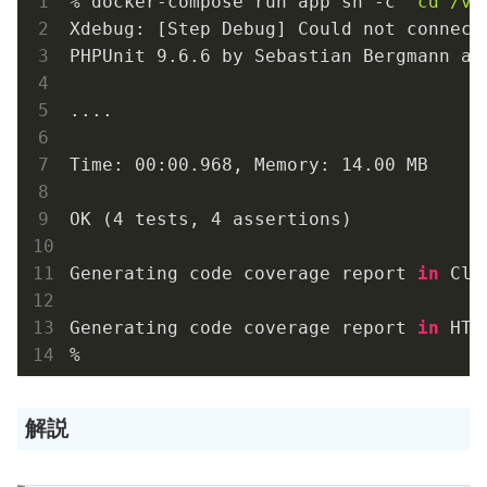
% docker-compose run app sh -c 
"cd /va
Xdebug: [Step Debug] Could not connect
PHPUnit 9.6.6 by Sebastian Bergmann and
....                                  
Time: 00:00.968, Memory: 14.00 MB

OK (4 tests, 4 assertions)

Generating code coverage report 
in
 Clo
Generating code coverage report 
in
 HTM
%                                     
解説