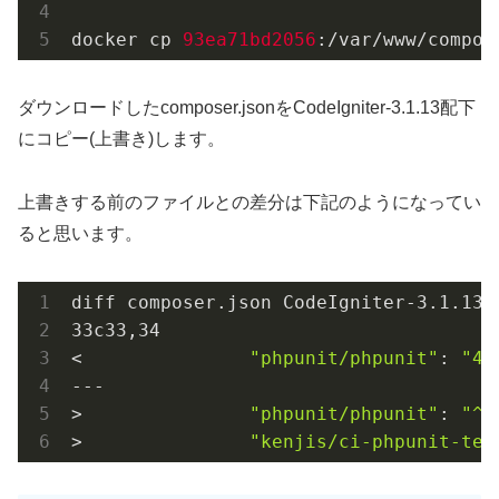
docker cp 
93ea71bd2056
:/var/www/compos
ダウンロードしたcomposer.jsonをCodeIgniter-3.1.13配下
にコピー(上書き)します。
上書きする前のファイルとの差分は下記のようになってい
ると思います。
diff composer.json CodeIgniter-3.1.13/c
33c33,34

<               
"phpunit/phpunit"
: 
"4.
---

>               
"phpunit/phpunit"
: 
"^9
>               
"kenjis/ci-phpunit-tes