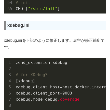
# init
CMD [
"/sbin/init"
xdebug.ini
xdebug.iniを下記のように修正します。赤字が修正箇所で
す。
zend_extension=xdebug

# for XDebug3
[xdebug]

xdebug.client_host=host.docker.internal
xdebug.client_port=9003

xdebug.mode=debug
,coverage