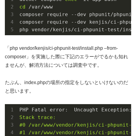
cd
 /var/www

composer require --dev phpunit/phpunit 
composer require --dev kenjis/ci-phpuni
php vendor/kenjis/ci-phpunit-test/inst
「php vendor/kenjis/ci-phpunit-test/install.php –from-
composer」を実施した際に下記のエラーがでるかも知れ
ませんが、解消方法については調査中です。
たぶん、index.phpの場所の指定をしないといけないのだ
と思います。
PHP Fatal error:  Uncaught Exception: 
Stack trace:

#0 /var/www/vendor/kenjis/ci-phpunit-t
#1 /var/www/vendor/kenjis/ci-phpunit-t