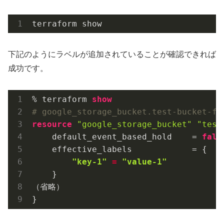
terraform show
下記のようにラベルが追加されていることが確認できれば
成功です。
% terraform 
show
# google_storage_bucket.test-bucket-fo
resource
"google_storage_bucket"
"test
    default_event_based_hold    = 
fals
"key-1"
 = 
"value-1"
    }

（省略）
