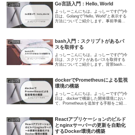
Go言語入門：Hello, World
ノウハウ
よっしーこんにちは。よっしーです(^^)今
日は、Golangで"Hello, World"と表示する
方法についてご紹介します。事前準備こ
の記事では、Golangがインストールされ
ていることを前提にしていますので、
Golangがインストールさ...
bash入門：スクリプトがあるパ
ノウハウ
スを取得する
よっしーこんにちは。よっしーです(^^)今
日は、スクリプトがあるパスを取得する
方法についてご紹介します。背景bashに
おけるスクリプトがあるパスを取得する
方法について調査する機会があったの
で、そのときの内容を備忘として残しま
dockerでPrometheusによる監視
ノウハウ
した。この記事の...
環境の構築
よっしーこんにちは。よっしーです(^^)今
日は、dockerで構築した開発環境におい
て、Prometheusを追加する手順をご紹介
します。実行環境この記事では、下記の
記事で構築している開発環境を前提にし
ていますので、環境構築をされていない
Reactアプリケーションのビルド
ノウハウ
方...
とnginxサーバーの更新を自動化
するDocker環境の構築