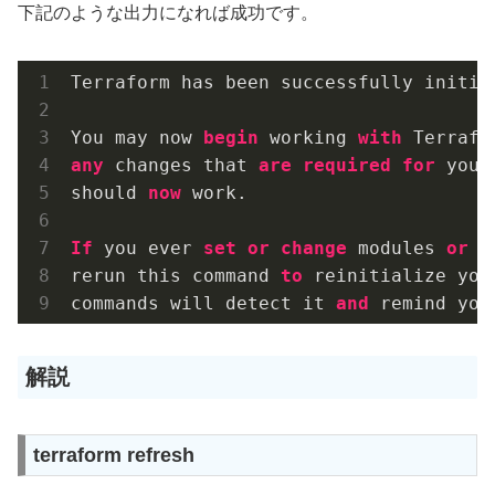
下記のような出力になれば成功です。
Terraform has been successfully initial
You may now 
begin
 working 
with
 Terrafo
any
 changes that 
are
required
for
 your
should 
now
 work.

If
 you ever 
set
or
change
 modules 
or
 b
rerun this command 
to
 reinitialize you
commands will detect it 
and
 remind you
解説
terraform refresh