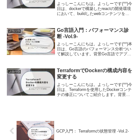
よっしーこんにちは。よっしーです(^^)今
日は、dockerで構築したreactの開発環境
において、buildしたwebコンテンツを
nginxで確認する手順をご紹介します。実
行環境この記事では、dockerでreactの開
発環境の構築が完了...
Go言語入門：パフォーマンス診
ノウハウ
断 -Vol.9-
よっしーこんにちは。よっしーです(^^)本
日は、Go言語のパフォーマンス分析つい
て解説しています。背景Go言語でアプリ
ケーションを開発していると、必ずと言
っていいほど直面するのがパフォーマン
スの問題や予期しないバグです。「なぜ
TerraformでDockerの構成内容を
ノウハウ
こんなにメモリ...
変更する
よっしーこんにちは。よっしーです(^^)今
日は、Terraformを使用したDockerコンテ
ナの修正についてご紹介します。背景先
日の記事でTerraformによるDockerのコン
テナ起動をしましたので、今回はコンテ
ナの内容を修正する方法...
GCP入門： Terraformの状態管理 -Vol.2-