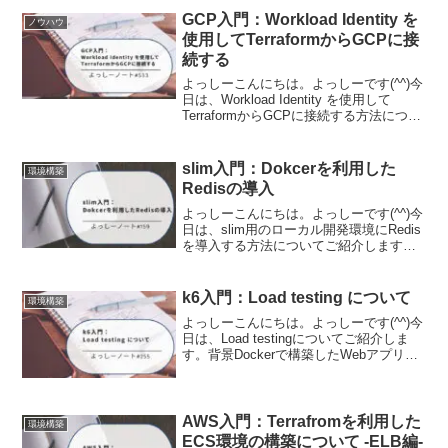
忘として記事に残しました。前回記事
GCP入門：Workload Identity を
ノウハウ
の...
使用してTerraformからGCPに接
続する
よっしーこんにちは。よっしーです(^^)今
日は、Workload Identity を使用して
TerraformからGCPに接続する方法につい
て解説しています。背景Workload
Identity を使用してTerraformからGCP
に...
slim入門：Dokcerを利用した
環境構築
Redisの導入
よっしーこんにちは。よっしーです(^^)今
日は、slim用のローカル開発環境にRedis
を導入する方法についてご紹介します。
前提この記事は下記の記事をベースにし
ています。背景slimで開発している
RESTful APIでRedisを利用する...
k6入門：Load testing について
環境構築
よっしーこんにちは。よっしーです(^^)今
日は、Load testingについてご紹介しま
す。背景Dockerで構築したWebアプリの
開発環境において、k6を利用した負荷テ
ストについて調査したときの内容を備忘
として残しました。開発環境のソー...
AWS入門：Terrafromを利用した
環境構築
ECS環境の構築について -ELB編-