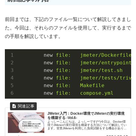
前回までは、下記のファイル一覧について解説してきまし
た。今回は、それらのファイルを使用して、実行するまで
の手順を解説しています。
new
file:   jmeter/Dockerfile
new
file:   jmeter/entrypoint.
new
file:   jmeter/test.sh
new
file:   jmeter/tests/trivi
new
file:   Makefile
new
file:   compose.yml
JMeter入門：Docker環境でJMeterの実行環境
を構築する -Vol.6-
よっしーこんにちは。よっしーです(^^)今日は、Docker環
境でJMeterの実行環境を構築する方法について解説してい
ます。背景JMeterを利用した負荷試験をする機会がありま
したので、その時の内容を備忘として記事に残しました。
前回記事の...