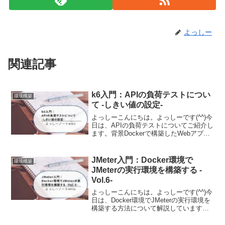
よっしー
関連記事
k6入門：APIの負荷テストについ
環境構築
て -しきい値の設定-
よっしーこんにちは。よっしーです(^^)今
日は、APIの負荷テストについてご紹介し
ます。背景Dockerで構築したWebアプリ
の開発環境において、k6を利用した負荷
テストについて調査したときの内容を備
忘として残しました。開発環境のソース
JMeter入門：Docker環境で
環境構築
は下...
JMeterの実行環境を構築する -
Vol.6-
よっしーこんにちは。よっしーです(^^)今
日は、Docker環境でJMeterの実行環境を
構築する方法について解説しています。
背景JMeterを利用した負荷試験をする機
会がありましたので、その時の内容を備