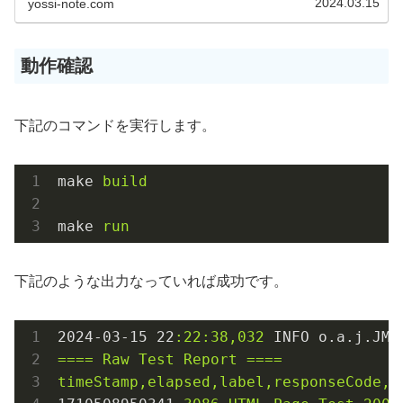
2024.03.15
yossi-note.com
動作確認
下記のコマンドを実行します。
make
build
make
run
下記のような出力なっていれば成功です。
2024
-03
-15
22
:22:38,032
INFO o.a.j.JMe
====
Raw
Test
Report
====
timeStamp,elapsed,label,responseCode,r