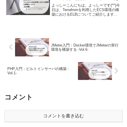
よっしーこんにちは。よっしーです(^^)今
日は、Terrafromを利用したECS環境の構
築におけるELBについてご紹介します。
前提構築するECS環境は下記のサイトを
ベースにしています。また、この記事は
下記の記事の続きとなっています。背景
こ...
JMeter入門：Docker環境でJMeterの実行
環境を構築する -Vol.6-
PHP入門：ビルトインサーバの構築 -
Vol.1-
コメント
コメントを書き込む