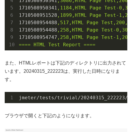
1710508950341
,3086,HTML
Page
Test,200,
1710508950341
,1184,HTML
Page
Test-0,30
1710508951528
,1899,HTML
Page
Test-1,20
1710508954488
,517,HTML
Page
Test,200,O
1710508954488
,258,HTML
Page
Test-0,301
1710508954747
,258,HTML
Page
Test-1,200
====
HTML
Test
Report
====
また、HTMLレポートは下記のディレクトリに出力されて
います。20240315_222223は、実行した日時になりま
す。
jmeter/tests/trivial/20240315_222223/r
ブラウザで開くと下記のようになります。