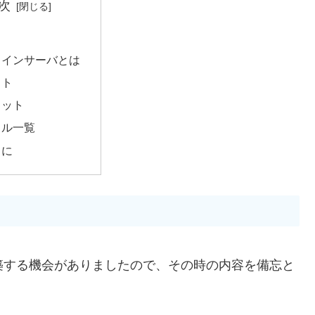
次
トインサーバとは
ット
リット
イル一覧
りに
築する機会がありましたので、その時の内容を備忘と