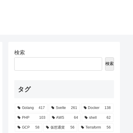
検索
検索
タグ
Golang
417
Svelte
261
Docker
138
PHP
103
AWS
64
shell
62
GCP
58
仮想通貨
56
Terraform
56