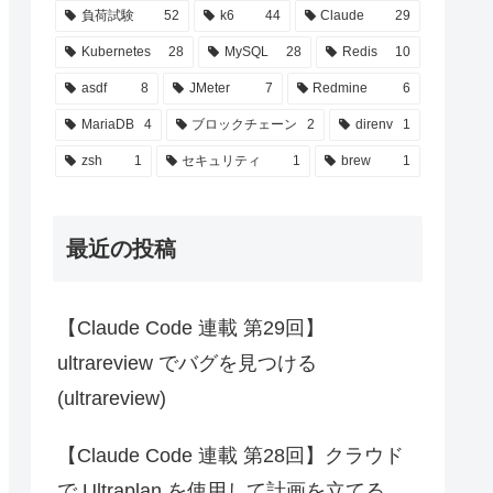
負荷試験
52
k6
44
Claude
29
Kubernetes
28
MySQL
28
Redis
10
asdf
8
JMeter
7
Redmine
6
MariaDB
4
ブロックチェーン
2
direnv
1
zsh
1
セキュリティ
1
brew
1
最近の投稿
【Claude Code 連載 第29回】
ultrareview でバグを見つける
(ultrareview)
【Claude Code 連載 第28回】クラウド
で Ultraplan を使用して計画を立てる