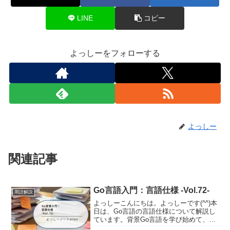
LINE
コピー
よっしーをフォローする
よっしー
関連記事
Go言語入門：言語仕様 -Vol.72-
用語解説
よっしーこんにちは。よっしーです(^^)本
日は、Go言語の言語仕様について解説し
ています。背景Go言語を学び始めて、公
式の「The Go Programming Language