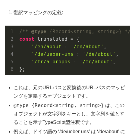
翻訳マッピングの定義:
/** 
@type
 {Record<string, string>} */
const
 translated = {

'/en/about'
: 
'/en/about'
,

'/de/ueber-uns'
: 
'/de/about'
,

'/fr/a-propos'
: 
'/fr/about'
,

};
これは、元のURLパスと変換後のURLパスのマッピ
ングを定義するオブジェクトです。
@type {Record<string, string>}
は、この
オブジェクトが文字列をキーとし、文字列を値とす
ることを示すTypeScript型注釈です。
例えば、ドイツ語の ‘/de/ueber-uns’ は ‘/de/about’ に