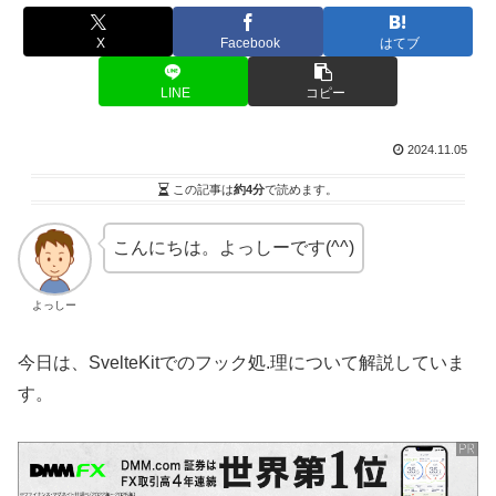
X
Facebook
はてブ
LINE
コピー
2024.11.05
この記事は
約4分
で読めます。
こんにちは。よっしーです(^^)
よっしー
今日は、SvelteKitでのフック処.理について解説していま
す。