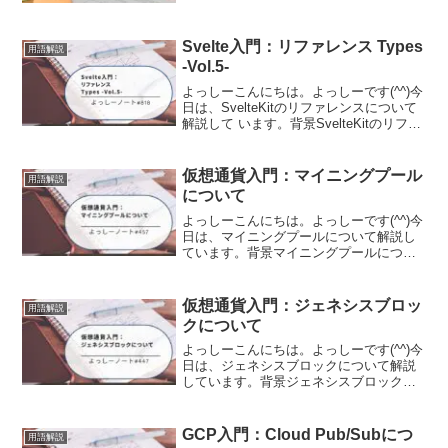
Specification(言語仕様書)」を開いてみた
ものの...
Svelte入門：リファレンス Types
用語解説
-Vol.5-
よっしーこんにちは。よっしーです(^^)今
日は、SvelteKitのリファレンスについて
解説して います。背景SvelteKitのリファ
レンスについて調査する機会がありまし
たので、その時の内容を備忘として記事
に残しました。Typesapp....
仮想通貨入門：マイニングプール
用語解説
について
よっしーこんにちは。よっしーです(^^)今
日は、マイニングプールについて解説し
ています。背景マイニングプールについ
て調査する機会がありましたので、その
時の内容を備忘として記事に残しまし
た。マイニングプールとはマイニングプ
仮想通貨入門：ジェネシスブロッ
用語解説
ールとは、複数の マ...
クについて
よっしーこんにちは。よっしーです(^^)今
日は、ジェネシスブロックについて解説
しています。背景ジェネシスブロックに
ついて調査する機会がありましたので、
その時の内容を備忘として記事に残しま
した。ジェネシスブロックとはジェネシ
GCP入門：Cloud Pub/Subにつ
用語解説
スブロックとは、ブ...