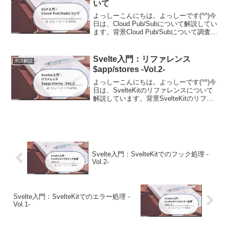
いて
よっしーこんにちは。よっしーです(^^)今
日は、Cloud Pub/Subについて解説してい
ます。背景Cloud Pub/Subについて調査す
る機会がありましたので、その時の内容
を備忘として記事に残しました。Cloud
Pub/SubとはC...
Svelte入門：リファレンス
用語解説
$app/stores -Vol.2-
よっしーこんにちは。よっしーです(^^)今
日は、SvelteKitのリファレンスについて
解説しています。背景SvelteKitのリファ
レンスについて調査する機会がありまし
たので、その時の内容を備忘として記事
に残しました。$app/store...
Svelte入門：SvelteKitでのフック処理 -
Vol.2-
Svelte入門：SvelteKitでのエラー処理 -
Vol.1-