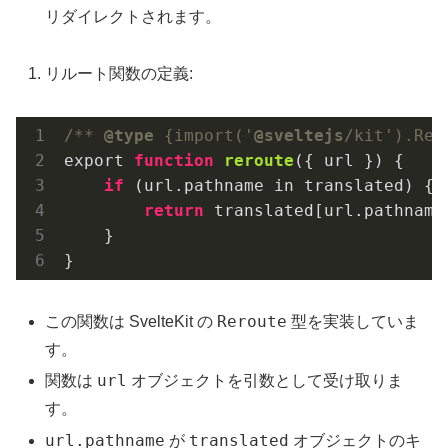
リダイレクトされます。
リルート関数の定義:
/** 
@type
 {import('
@sveltejs
/kit').Rer
export 
function
reroute
({ url })
{

if
 (url.pathname in translated) {

return
 translated[url.pathname]
    }

}
Reroute
この関数は SvelteKit の
型を実装していま
す。
url
関数は
オブジェクトを引数として受け取りま
す。
url.pathname
translated
が
オブジェクトのキ