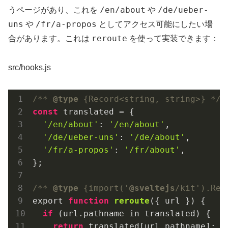
/en/about
/de/ueber-
うページがあり、これを
や
uns
/fr/a-propos
や
としてアクセス可能にしたい場
reroute
合があります。これは
を使って実装できます：
src/hooks.js
/** 
@type
 {Record<string, string>} */
const
 translated = {

'/en/about'
: 
'/en/about'
,

'/de/ueber-uns'
: 
'/de/about'
,

'/fr/a-propos'
: 
'/fr/about'
,

};

/** 
@type
 {import('
@sveltejs
/kit').Rer
export 
function
reroute
({ url })
{

if
 (url.pathname in translated) {

return
 translated[url.pathname];
