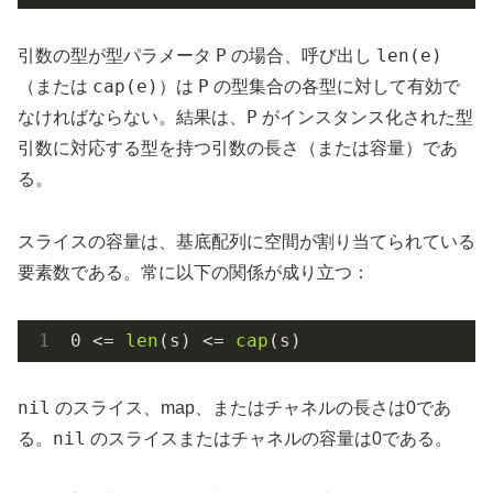
P
len(e)
引数の型が型パラメータ
の場合、呼び出し
cap(e)
P
（または
）は
の型集合の各型に対して有効で
P
なければならない。結果は、
がインスタンス化された型
引数に対応する型を持つ引数の長さ（または容量）であ
る。
スライスの容量は、基底配列に空間が割り当てられている
要素数である。常に以下の関係が成り立つ：
0
 <= 
len
(s) <= 
cap
nil
のスライス、map、またはチャネルの長さは0であ
nil
る。
のスライスまたはチャネルの容量は0である。