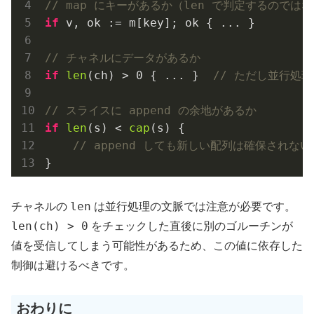
// map にキーがあるか（len で判定するのでは
if
 v, ok := m[key]; ok { ... }

// チャネルにデータがあるか
if
len
(ch) > 
0
 { ... }  
// ただし並行処
// スライスに append の余地があるか
if
len
(s) < 
cap
(s) {

// append しても新しい配列は確保されない
len
チャネルの
は並行処理の文脈では注意が必要です。
len(ch) > 0
をチェックした直後に別のゴルーチンが
値を受信してしまう可能性があるため、この値に依存した
制御は避けるべきです。
おわりに