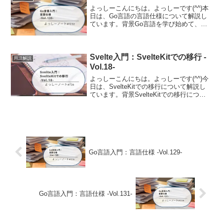
よっしーこんにちは。よっしーです(^^)本
日は、Go言語の言語仕様について解説し
ています。背景Go言語を学び始めて、公
式の「The Go Programming Language
Specification(言語仕様書)」を開いてみた
ものの...
Svelte入門：SvelteKitでの移行 -
用語解説
Vol.18-
よっしーこんにちは。よっしーです(^^)今
日は、SvelteKitでの移行について解説し
ています。背景SvelteKitでの移行につい
て調査する機会がありましたので、その
時の内容を備忘として記事に残しまし
た。SvelteKit 2.12：$...
Go言語入門：言語仕様 -Vol.129-
Go言語入門：言語仕様 -Vol.131-