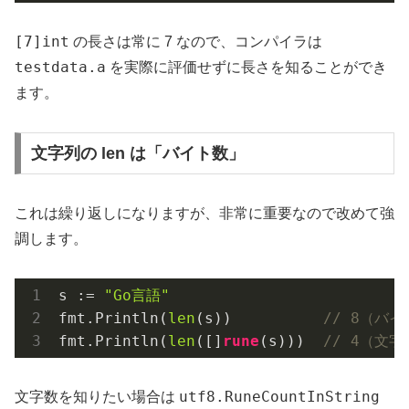
[7]int
の長さは常に 7 なので、コンパイラは
testdata.a
を実際に評価せずに長さを知ることができ
ます。
文字列の len は「バイト数」
これは繰り返しになりますが、非常に重要なので改めて強
調します。
s := 
"Go言語"
fmt.Println(
len
(s))          
// 8（バ
fmt.Println(
len
([]
rune
(s)))  
// 4（文字
utf8.RuneCountInString
文字数を知りたい場合は