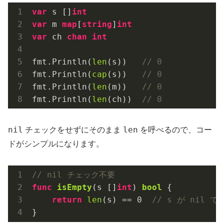
var
 s []
int
var
 m 
map
[
string
]
int
var
 ch 
chan
int
fmt.Println(
len
(s))   
// 0
fmt.Println(
cap
(s))   
// 0
fmt.Println(
len
(m))   
// 0
fmt.Println(
len
(ch))  
// 0
nil
len
チェックをせずにそのまま
を呼べるので、コー
ドがシンプルになります。
// nil チェック不要
func
isEmpty
(s []
int
)
bool
 {

return
len
(s) == 
0
// s が nil 