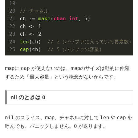
// チャネル
ch := 
make
(
chan
int
, 
5
)

ch <- 
1
ch <- 
2
len
(ch)  
// 2（バッファに入っている要素数）
cap
(ch)  
// 5（バッファの容量）
cap
mapに
が使えないのは、mapのサイズは動的に伸縮
するため「最大容量」という概念がないからです。
nil のときは 0
nil
len
cap
のスライス、map、チャネルに対して
や
を
0
呼んでも、パニックしません。
が返ります。