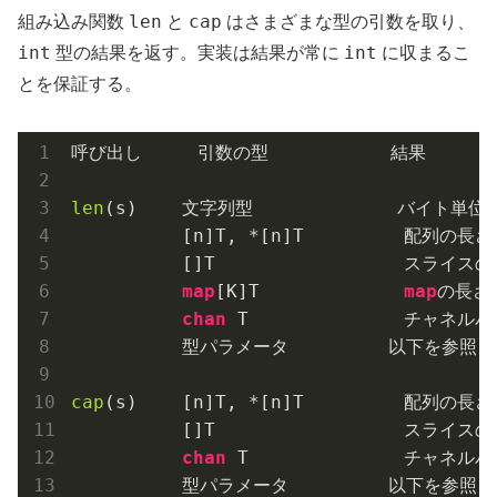
len
cap
組み込み関数
と
はさまざまな型の引数を取り、
int
int
型の結果を返す。実装は結果が常に
に収まるこ
とを保証する。
呼び出し     引数の型           結果

len
(s)    文字列型             バイト単位
          [n]T, *[n]T         配列の長さ
          []T                 スライスの
map
[K]T             
map
の長さ
chan
 T              チャネ
          型パラメータ         以下を参照

cap
(s)    [n]T, *[n]T         配列の長さ
          []T                 スライスの
chan
 T              チャネル