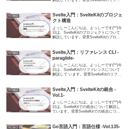
レンスについて調査する機会がありまし
たので、その時の内容を備忘として記事
に残しました。@sveltejs/...
Svelte入門：SvelteKitのプロジェ
用語解説
クト構造
よっしーこんにちは。よっしーです(^^)今
日は、SvelteKitのプロジェクトについて
解説しています。背景SvelteKitのプロジ
ェクトについて調査する機会がありまし
たので、その時の内容を備忘として記事
に残しました。プロジェクト構造プロ...
Svelte入門：リファレンス CLI -
用語解説
paraglide-
よっしーこんにちは。よっしーです(^^)今
日は、SvelteKitのリファレンスについて
解説して います。背景SvelteKitのリファ
レンスについて調査する機会がありまし
たので、その時の内容を備忘として記事
に残しました。CLIツール（sv...
Svelte入門：SvelteKitの統合 -
用語解説
Vol.1-
よっしーこんにちは。よっしーです(^^)今
日は、SvelteKitでの統合について解説し
ています。背景SvelteKitでの統合につい
て調査する機会がありましたので、その
時の内容を備忘として記事に残しまし
た。vitePreprocessにつ...
Go言語入門：言語仕様 -Vol.135-
用語解説