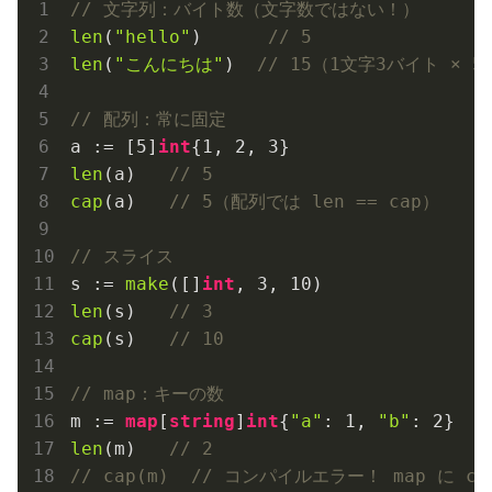
// 文字列：バイト数（文字数ではない！）
len
(
"hello"
)      
// 5
len
(
"こんにちは"
)  
// 15（1文字3バイト × 
// 配列：常に固定
a := [
5
]
int
{
1
, 
2
, 
3
len
(a)   
// 5
cap
(a)   
// 5（配列では len == cap）
// スライス
s := 
make
([]
int
, 
3
, 
10
len
(s)   
// 3
cap
(s)   
// 10
// map：キーの数
m := 
map
[
string
]
int
{
"a"
: 
1
, 
"b"
: 
2
len
(m)   
// 2
// cap(m)  // コンパイルエラー！ map に c