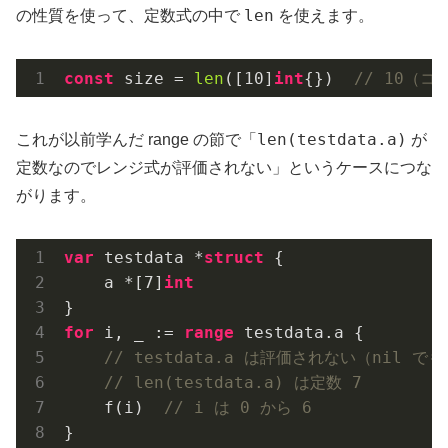
len
の性質を使って、定数式の中で
を使えます。
const
 size = 
len
([
10
]
int
{})  
// 10（
len(testdata.a)
これが以前学んだ range の節で「
が
定数なのでレンジ式が評価されない」というケースにつな
がります。
var
 testdata *
struct
 {

    a *[
7
]
int
for
 i, _ := 
range
 testdata.a {

// testdata.a は評価されない（nil 
// len(testdata.a) は定数 7
    f(i)  
// i は 0 から 6