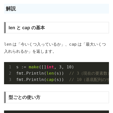
解説
len と cap の基本
len
cap
は「今いくつ入っているか」、
は「最大いくつ
入れられるか」を返します。
s := 
make
([]
int
, 
3
, 
10
)

fmt.Println(
len
(s))  
// 3（現在の要素数）
fmt.Println(
cap
(s))  
// 10（基底配列のサ
型ごとの使い方