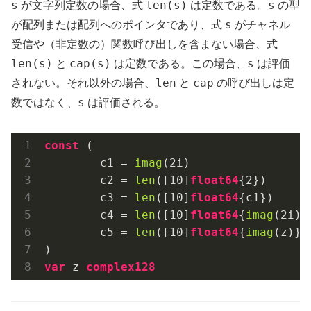
s
len(s)
s
が文字列定数の場合、式
は定数である。
の型
s
が配列または配列へのポインタであり、式
がチャネル
受信や（非定数の）関数呼び出しを含まない場合、式
len(s)
cap(s)
s
と
は定数である。この場合、
は評価
len
cap
されない。それ以外の場合、
と
の呼び出しは定
s
数ではなく、
は評価される。
const
 (

	c1 = 
imag
(
2i
)                 
	c2 = 
len
([
10
]
float64
{
2
})      
	c3 = 
len
([
10
]
float64
{c1})     
	c4 = 
len
([
10
]
float64
{
imag
(
2i
)}
	c5 = 
len
([
10
]
float64
{
imag
(z)})
var
 z 
complex128