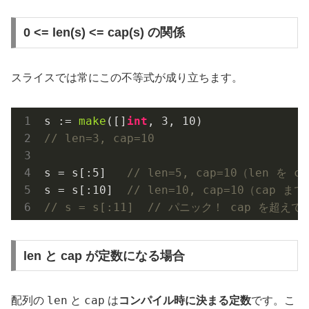
0 <= len(s) <= cap(s) の関係
スライスでは常にこの不等式が成り立ちます。
s := 
make
([]
int
, 
3
, 
10
// len=3, cap=10
s = s[:
5
]   
// len=5, cap=10（len を
s = s[:
10
]  
// len=10, cap=10（cap 
// s = s[:11]  // パニック！ cap を超えて
len と cap が定数になる場合
len
cap
配列の
と
は
コンパイル時に決まる定数
です。こ