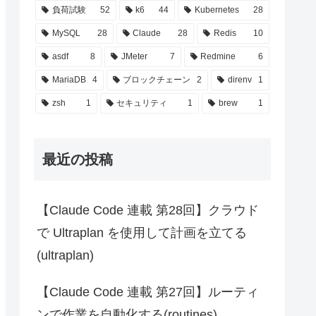
負荷試験
52
k6
44
Kubernetes
28
MySQL
28
Claude
28
Redis
10
asdf
8
JMeter
7
Redmine
6
MariaDB
4
ブロックチェーン
2
direnv
1
zsh
1
セキュリティ
1
brew
1
最近の投稿
【Claude Code 連載 第28回】クラウド
で Ultraplan を使用して計画を立てる
(ultraplan)
【Claude Code 連載 第27回】ルーティ
ンで作業を自動化する(routines)