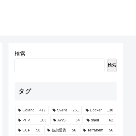
検索
検索
タグ
Golang
417
Svelte
261
Docker
138
PHP
103
AWS
64
shell
62
GCP
58
仮想通貨
56
Terraform
56