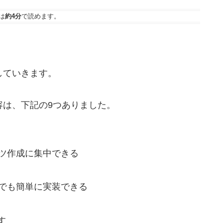
は
約4分
で読めます。
していきます。
容は、下記の9つありました。
ンツ作成に集中できる
つでも簡単に実装できる
す