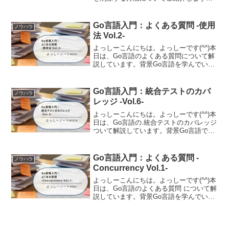
背景MySQLのテスト用のDBとユーザを
削除したときの内容を備忘として残して
います。テスト用のDBとユーザを削除す
Go言語入門：よくある質問 -使用
ノウハウ
る使用し...
法 Vol.2-
よっしーこんにちは。よっしーです(^^)本
日は、Go言語のよくある質問について解
説しています。背景Go言語を学んでいる
と「なんでこんな仕様になっているんだ
ろう？」「他の言語と違うのはなぜ？」
といった疑問が湧いてきませんか。Go言
Go言語入門：統合テストのカバ
ノウハウ
語の公式サイ...
レッジ -Vol.6-
よっしーこんにちは。よっしーです(^^)本
日は、Go言語の.統合テストのカバレッジ
ついて解説しています。背景Go言語でテ
ストを書いていると、「go test -
coverprofileでカバレッジが取れるのは知
っているけど、統合テストのカバ...
Go言語入門：よくある質問 -
ノウハウ
Concurrency Vol.1-
よっしーこんにちは。よっしーです(^^)本
日は、Go言語のよくある質問 について解
説しています。背景Go言語を学んでいる
と「なんでこんな仕様になっているんだ
ろう？」「他の言語と違うのはなぜ？」
といった疑問が湧いてきませんか。Go言