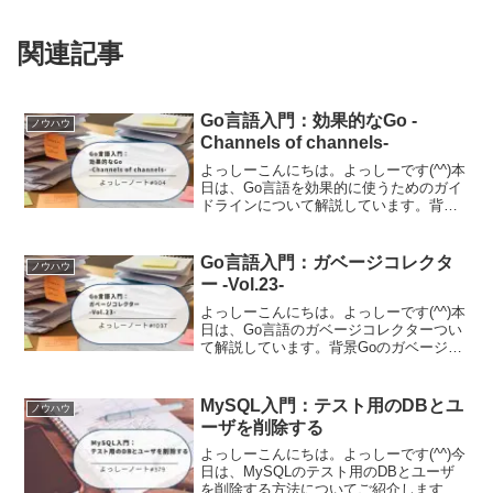
関連記事
Go言語入門：効果的なGo -
ノウハウ
Channels of channels-
よっしーこんにちは。よっしーです(^^)本
日は、Go言語を効果的に使うためのガイ
ドラインについて解説しています。背景
Go言語を学び始めて、より良いコードを
書きたいと思い、Go言語の公式ドキュメ
ント「Effective Go」を知りました。こ...
Go言語入門：ガベージコレクタ
ノウハウ
ー -Vol.23-
よっしーこんにちは。よっしーです(^^)本
日は、Go言語のガベージコレクターつい
て解説しています。背景Goのガベージコ
レクター（GC）は、多くの開発者にとっ
て「ブラックボックス」のような存在で
す。メモリ管理を自動で行ってくれる便
MySQL入門：テスト用のDBとユ
ノウハウ
利な仕組みで...
ーザを削除する
よっしーこんにちは。よっしーです(^^)今
日は、MySQLのテスト用のDBとユーザ
を削除する方法についてご紹介します。