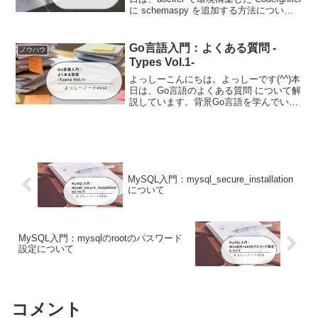
に schemaspy を追加する方法について
ご紹介します。前提条件この記事では、
Dockerでの環境構築が完了していること
を前提にしてい...
Go言語入門：よくある質問 -
ノウハウ
Types Vol.1-
よっしーこんにちは。よっしーです(^^)本
日は、Go言語のよくある質問 について解
説しています。背景Go言語を学んでいる
と「なんでこんな仕様になっているんだ
ろう？」「他の言語と違うのはなぜ？」
といった疑問が湧いてきませんか。Go言
語の公式サ...
MySQL入門：mysql_secure_installation
について
MySQL入門：mysqlのrootのパスワード
設定について
コメント