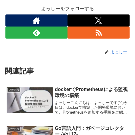
よっしーをフォローする
よっしー
関連記事
dockerでPrometheusによる監視
ノウハウ
環境の構築
よっしーこんにちは。よっしーです(^^)今
日は、dockerで構築した開発環境におい
て、Prometheusを追加する手順をご紹介
します。実行環境この記事では、下記の
記事で構築している開発環境を前提にし
ていますので、環境構築をされていない
Go言語入門：ガベージコレクタ
ノウハウ
方...
ー -Vol.17-