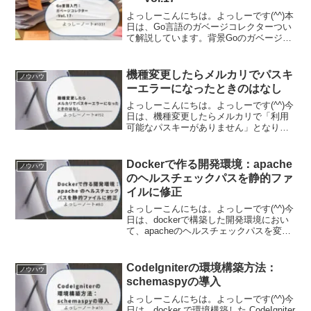
よっしーこんにちは。よっしーです(^^)本
日は、Go言語のガベージコレクターつい
て解説しています。背景Goのガベージコ
レクター（GC）は、多くの開発者にとっ
て「ブラックボックス」のような存在で
す。メモリ管理を自動で行ってくれる便
機種変更したらメルカリでパスキ
ノウハウ
利な仕組みで...
ーエラーになったときのはなし
よっしーこんにちは。よっしーです(^^)今
日は、機種変更したらメルカリで「利用
可能なパスキーがありません」となり、
ビットコインの取引ができなくなったと
きの話です。問題発生から解決まで2023
年6月に機種変更をしました。変更前は、
Dockerで作る開発環境：apache
ノウハウ
Xperia...
のヘルスチェックパスを静的ファ
イルに修正
よっしーこんにちは。よっしーです(^^)今
日は、dockerで構築した開発環境におい
て、apacheのヘルスチェックパスを変更
しましたので、その手順をご紹介しま
す。実行環境この記事では、下記の記事
で構築している開発環境を前提にしてい
CodeIgniterの環境構築方法：
ノウハウ
ますので...
schemaspyの導入
よっしーこんにちは。よっしーです(^^)今
日は、docker で環境構築した CodeIgniter